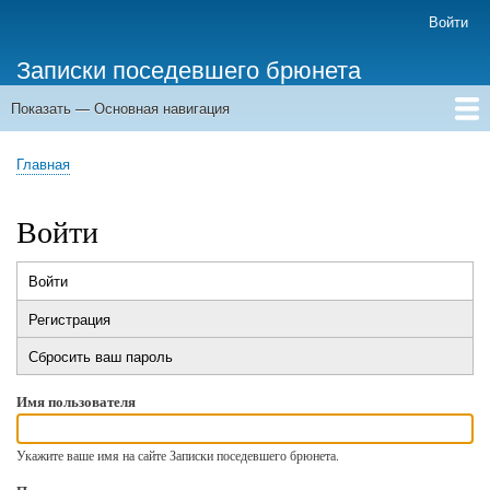
Перейти
Войти
Меню
к
учётной
Записки поседевшего брюнета
основному
записи
содержанию
пользователя
Показать — Основная навигация
Основная
навигация
Главная
Главная
Строка
навигации
Войти
Войти
(активная
Главные
вкладка)
Регистрация
вкладки
Сбросить ваш пароль
Имя пользователя
Укажите ваше имя на сайте Записки поседевшего брюнета.