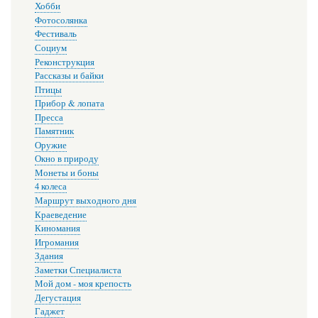
Хобби
Фотосолянка
Фестиваль
Социум
Реконструкция
Рассказы и байки
Птицы
Прибор & лопата
Пресса
Памятник
Оружие
Окно в природу
Монеты и боны
4 колеса
Маршрут выходного дня
Краеведение
Киномания
Игромания
Здания
Заметки Специалиста
Мой дом - моя крепость
Дегустация
Гаджет