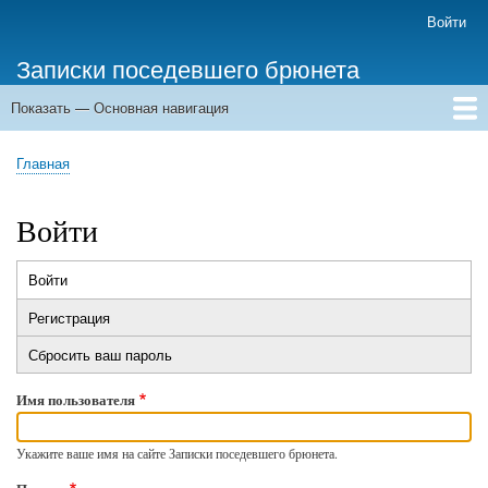
Перейти
Войти
Меню
к
учётной
Записки поседевшего брюнета
основному
записи
содержанию
пользователя
Показать — Основная навигация
Основная
навигация
Главная
Главная
Строка
навигации
Войти
Войти
(активная
Главные
вкладка)
Регистрация
вкладки
Сбросить ваш пароль
Имя пользователя
Укажите ваше имя на сайте Записки поседевшего брюнета.