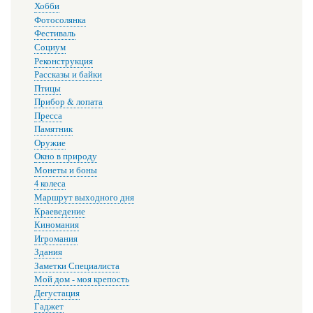
Хобби
Фотосолянка
Фестиваль
Социум
Реконструкция
Рассказы и байки
Птицы
Прибор & лопата
Пресса
Памятник
Оружие
Окно в природу
Монеты и боны
4 колеса
Маршрут выходного дня
Краеведение
Киномания
Игромания
Здания
Заметки Специалиста
Мой дом - моя крепость
Дегустация
Гаджет