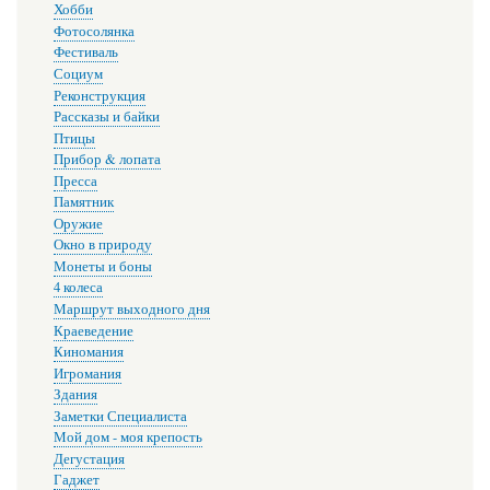
Хобби
Фотосолянка
Фестиваль
Социум
Реконструкция
Рассказы и байки
Птицы
Прибор & лопата
Пресса
Памятник
Оружие
Окно в природу
Монеты и боны
4 колеса
Маршрут выходного дня
Краеведение
Киномания
Игромания
Здания
Заметки Специалиста
Мой дом - моя крепость
Дегустация
Гаджет