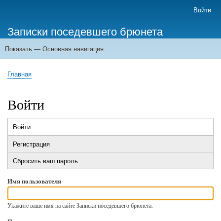
Перейти
Войти
Меню
к
учётной
Записки поседевшего брюнета
основному
записи
содержанию
пользователя
Показать — Основная навигация
Основная
навигация
Главная
Главная
Строка
навигации
Войти
Войти
(активная
Главные
вкладка)
Регистрация
вкладки
Сбросить ваш пароль
Имя пользователя
Укажите ваше имя на сайте Записки поседевшего брюнета.