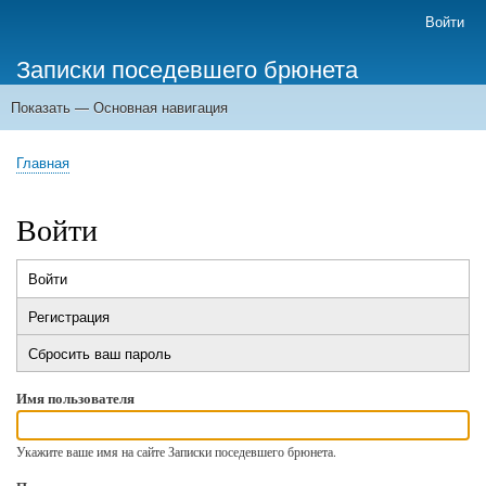
Перейти
Войти
Меню
к
учётной
Записки поседевшего брюнета
основному
записи
содержанию
пользователя
Показать — Основная навигация
Основная
навигация
Главная
Главная
Строка
навигации
Войти
Войти
(активная
Главные
вкладка)
Регистрация
вкладки
Сбросить ваш пароль
Имя пользователя
Укажите ваше имя на сайте Записки поседевшего брюнета.