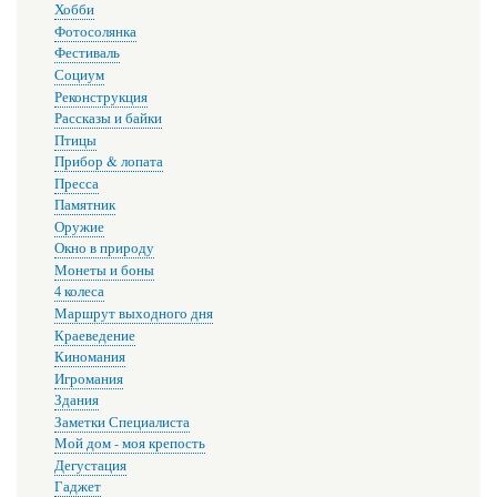
Хобби
Фотосолянка
Фестиваль
Социум
Реконструкция
Рассказы и байки
Птицы
Прибор & лопата
Пресса
Памятник
Оружие
Окно в природу
Монеты и боны
4 колеса
Маршрут выходного дня
Краеведение
Киномания
Игромания
Здания
Заметки Специалиста
Мой дом - моя крепость
Дегустация
Гаджет