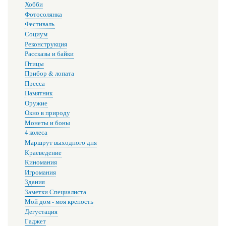
Хобби
Фотосолянка
Фестиваль
Социум
Реконструкция
Рассказы и байки
Птицы
Прибор & лопата
Пресса
Памятник
Оружие
Окно в природу
Монеты и боны
4 колеса
Маршрут выходного дня
Краеведение
Киномания
Игромания
Здания
Заметки Специалиста
Мой дом - моя крепость
Дегустация
Гаджет