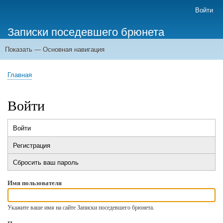
Перейти
Войти
Меню
к
учётной
Записки поседевшего брюнета
основному
записи
содержанию
пользователя
Показать — Основная навигация
Основная
навигация
Главная
Главная
Строка
навигации
Войти
Войти
(активная
Главные
вкладка)
Регистрация
вкладки
Сбросить ваш пароль
Имя пользователя
Укажите ваше имя на сайте Записки поседевшего брюнета.