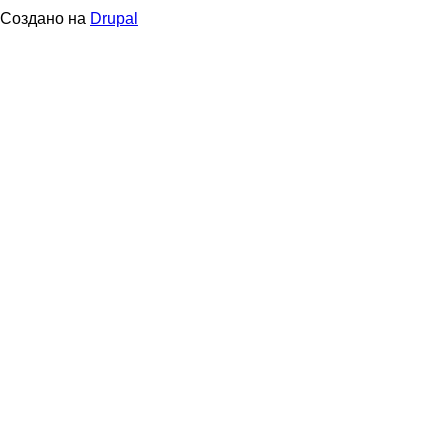
в
Создано на
Drupal
подвале