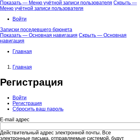
Перейти
Показать — Меню учётной записи пользователя
Скрыть —
к
Меню учётной записи пользователя
Меню
основному
учётной
Войти
содержанию
записи
Записки поседевшего брюнета
пользователя
Показать — Основная навигация
Скрыть — Основная
навигация
Основная
навигация
Главная
Главная
Строка
Регистрация
навигации
Войти
Регистрация
(активная
Главные
Сбросить ваш пароль
вкладка)
вкладки
E-mail адрес
Действительный адрес электронной почты. Все
электронные письма, отправляемые системой, будут