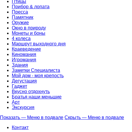
Птицы
Прибор & лопата
Пресса
Памятник
Оружие
Окно в природу
Монеты и боны
4 колеса
Маршрут выходного дня
Краеведение
Киномания
Игромания
Здания
Заметки Специалиста
Мой дом - моя крепость
Дегустация
Гаджет
Вкусно отдохнуть
Братья наши меньшие
Арт
Экскурсия
Показать — Меню в подвале
Скрыть — Меню в подвале
Меню
Контакт