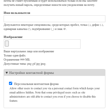
почты не станет публичным и будет использоваться только если Вы захотите
получить новый пароль, определенные новости или уведомления на почту.
Имя пользователя
Допускаются некоторые спецсимволы, среди которых пробел, точка (.), дефис (-),
одинарная кавычка ('), подчёркивание (_) и знак @.
Изображение
Ваше виртуальное лицо или изображение
Только один файл.
Ограничение 999 МБ.
Допустимые типы: png gif jpg jpeg.
Настройки контактной формы
Персональная контактная форма
Allow other users to contact you via a personal contact form which keeps your
email address hidden. Note that some privileged users such as site
administrators are still able to contact you even if you choose to disable this
feature.