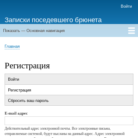
Перейти
Войти
Меню
к
учётной
Записки поседевшего брюнета
основному
записи
содержанию
пользователя
Показать — Основная навигация
Основная
навигация
Главная
Главная
Строка
навигации
Регистрация
Войти
Главные
Регистрация
(активная
вкладки
вкладка)
Сбросить ваш пароль
E-mail адрес
Действительный адрес электронной почты. Все электронные письма,
отправляемые системой, будут высланы на данный адрес. Адрес электронной