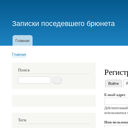
Меню
учётной
Записки поседевшего брюнета
записи
пользователя
Главная
Основная
навигация
Главная
Строка
навигации
Регист
Поиск
Поиск
Войти
Главные
E-mail адрес
вкладки
Действительный 
использоваться 
Теги
Имя пользова