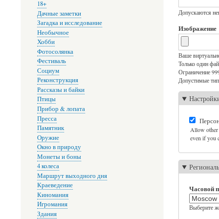
18+
Допускаются неко
Дачные заметки
Загадка и исследование
Изображение
Необычное
Хобби
Фотосолянка
Ваше виртуальн
Фестиваль
Только один фай
Социум
Ограничение 99
Реконструкция
Допустимые типы:
Рассказы и байки
Настройк
Птицы
Прибор & лопата
Пресса
Персон
Памятник
Allow other 
Оружие
even if you c
Окно в природу
Монеты и боны
4 колеса
Регионал
Маршрут выходного дня
Краеведение
Часовой п
Киномания
Игромания
Выберите же
Здания