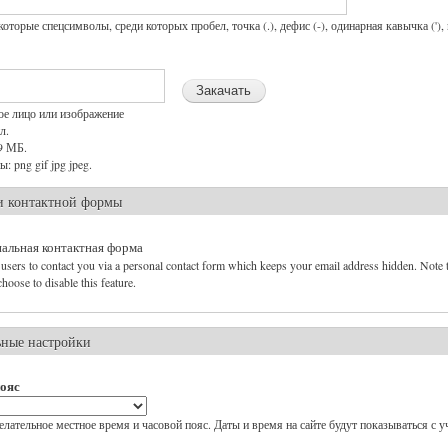
торые спецсимволы, среди которых пробел, точка (.), дефис (-), одинарная кавычка ('),
ое лицо или изображение
л.
9 МБ.
 png gif jpg jpeg.
и контактной формы
альная контактная форма
users to contact you via a personal contact form which keeps your email address hidden. Note tha
hoose to disable this feature.
ьные настройки
ояс
лательное местное время и часовой пояс. Даты и время на сайте будут показываться с у