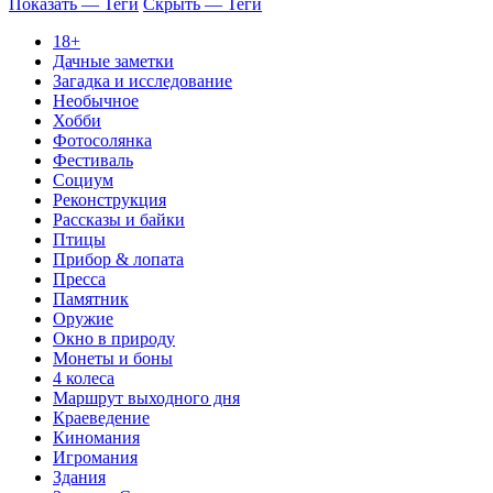
Показать — Теги
Скрыть — Теги
18+
Дачные заметки
Загадка и исследование
Необычное
Хобби
Фотосолянка
Фестиваль
Социум
Реконструкция
Рассказы и байки
Птицы
Прибор & лопата
Пресса
Памятник
Оружие
Окно в природу
Монеты и боны
4 колеса
Маршрут выходного дня
Краеведение
Киномания
Игромания
Здания