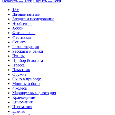
Показать — Теги
Скрыть — Теги
18+
Дачные заметки
Загадка и исследование
Необычное
Хобби
Фотосолянка
Фестиваль
Социум
Реконструкция
Рассказы и байки
Птицы
Прибор & лопата
Пресса
Памятник
Оружие
Окно в природу
Монеты и боны
4 колеса
Маршрут выходного дня
Краеведение
Киномания
Игромания
Здания