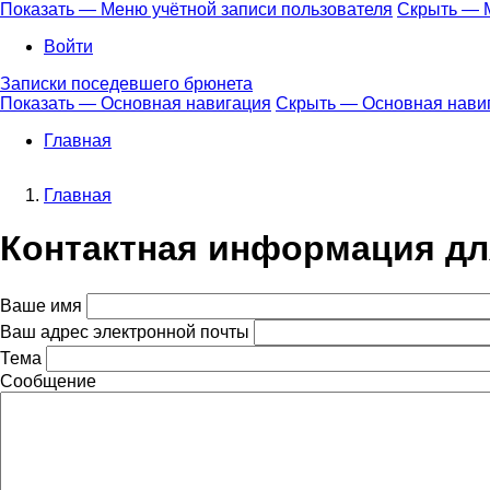
Перейти
Показать — Меню учётной записи пользователя
Скрыть — М
к
Меню
Войти
основному
учётной
содержанию
Записки поседевшего брюнета
записи
Показать — Основная навигация
Скрыть — Основная нави
пользователя
Основная
Главная
навигация
Главная
Строка
Контактная информация дл
навигации
Ваше имя
Ваш адрес электронной почты
Тема
Сообщение