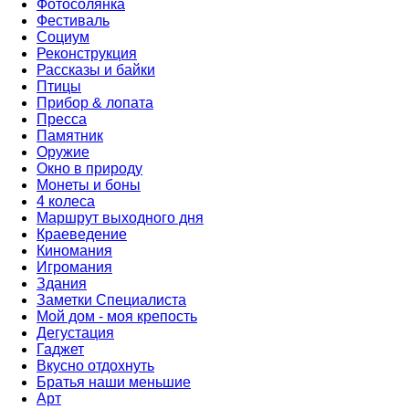
Фотосолянка
Фестиваль
Социум
Реконструкция
Рассказы и байки
Птицы
Прибор & лопата
Пресса
Памятник
Оружие
Окно в природу
Монеты и боны
4 колеса
Маршрут выходного дня
Краеведение
Киномания
Игромания
Здания
Заметки Специалиста
Мой дом - моя крепость
Дегустация
Гаджет
Вкусно отдохнуть
Братья наши меньшие
Арт