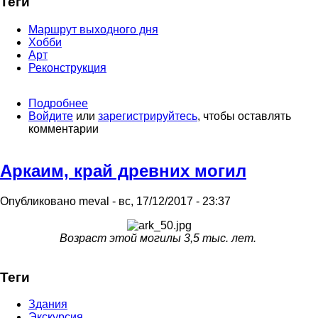
Теги
Маршрут выходного дня
Хобби
Арт
Реконструкция
Подробнее
о
Войдите
или
Удивительные
зарегистрируйтесь
, чтобы оставлять
комментарии
находки
на
стройплощадках
Аркаим, край древних могил
Опубликовано
meval
-
вс, 17/12/2017 - 23:37
Возраст этой могилы 3,5 тыс. лет.
Теги
Здания
Экскурсия