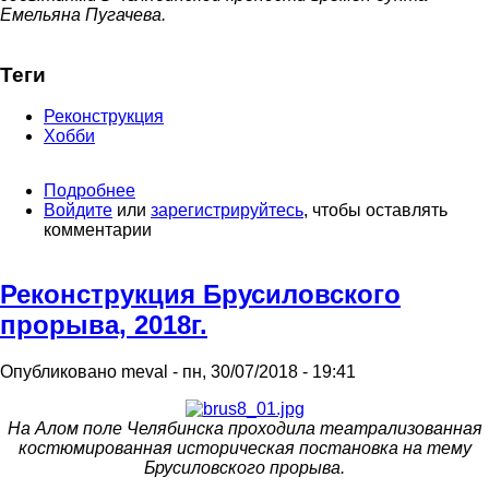
Емельяна Пугачева.
Теги
Реконструкция
Хобби
Подробнее
о
Войдите
или
Пугачевское
зарегистрируйтесь
, чтобы оставлять
комментарии
восстание
в
Челябинске.
Реконструкция Брусиловского
прорыва, 2018г.
Опубликовано
meval
-
пн, 30/07/2018 - 19:41
На Алом поле Челябинска проходила театрализованная
костюмированная историческая постановка на тему
Брусиловского прорыва.