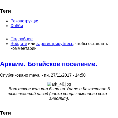
Теги
Реконструкция
Хобби
Подробнее
о
Войдите
или
Воскресенье,
зарегистрируйтесь
, чтобы оставлять
комментарии
Челябинск,
Алое
поле.
Аркаим. Ботайское поселение.
Опубликовано
meval
-
пн, 27/11/2017 - 14:50
Вот такие жилища были на Урале и Казахстане 5
тысячелетий назад (эпоха конца каменного века –
энеолит).
Теги