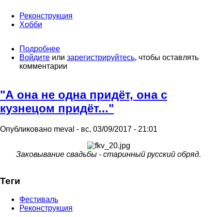
Реконструкция
Хобби
Подробнее
о
Войдите
или
Реконструкция
зарегистрируйтесь
, чтобы оставлять
комментарии
«Бои
152-
й
"А она не одна придёт, она с
стрелковой
дивизии.
кузнецом придёт..."
Восточная
Пруссия,
1944
Опубликовано
meval
-
вс, 03/09/2017 - 21:01
год»
Заковывание свадьбы - старинный русский обряд.
Теги
Фестиваль
Реконструкция