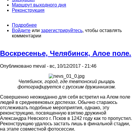
Маршрут выходного дня
Реконструкция
Подробнее
о
Войдите
или
Аркаим,
зарегистрируйтесь
, чтобы оставлять
комментарии
край
древних
могил
Воскресенье, Челябинск, Алое поле.
Опубликовано
meval
-
вс, 10/12/2017 - 21:46
Челябинск, город, где тевтонский рыцарь
фотографируется с русским дружинником.
Совершенно неожиданно для себя встретил на Алом поле
людей в средневековых доспехах. Обычно стараюсь
отслеживать подобные мероприятия, однако, эту
реконструкцию, посвященную взятию дружиной
Александра Невского г. Псков в 1242 году как то пропустил.
Реконструкцию удалось застать лишь в финальной стадии,
на этапе совместной фотосессии.