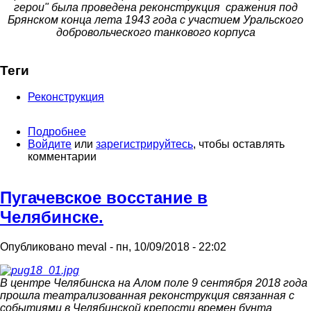
герои" была проведена реконструкция сражения под
Брянском конца лета 1943 года с участием Уральского
добровольческого танкового корпуса
Теги
Реконструкция
Подробнее
о
Войдите
или
Фестиваль
зарегистрируйтесь
, чтобы оставлять
комментарии
"Уральские
герои"
(сентябрь
Пугачевское восстание в
2021
г)
Челябинске.
Опубликовано
meval
-
пн, 10/09/2018 - 22:02
В центре Челябинска на Алом поле 9 сентября 2018 года
прошла театрализованная реконструкция связанная с
событиями в Челябинской крепости времен бунта