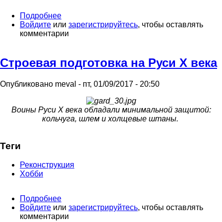
Подробнее
о
Войдите
или
"А
зарегистрируйтесь
, чтобы оставлять
комментарии
она
не
одна
Строевая подготовка на Руси Х века
придёт,
она
с
Опубликовано
meval
-
пт, 01/09/2017 - 20:50
кузнецом
придёт..."
Воины Руси Х века обладали минимальной защитой:
кольчуга, шлем и холщевые штаны.
Теги
Реконструкция
Хобби
Подробнее
о
Войдите
или
Строевая
зарегистрируйтесь
, чтобы оставлять
комментарии
подготовка