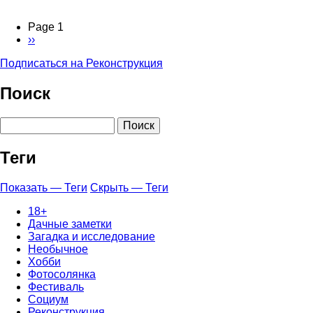
на
Руси
Page 1
Х
Следующая
››
Нумерация
века
страница
страниц
Подписаться на Реконструкция
Поиск
Поиск
Теги
Показать — Теги
Скрыть — Теги
18+
Дачные заметки
Загадка и исследование
Необычное
Хобби
Фотосолянка
Фестиваль
Социум
Реконструкция