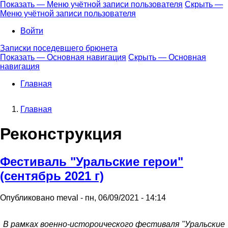
Перейти
Показать — Меню учётной записи пользователя
Скрыть —
к
Меню учётной записи пользователя
Меню
основному
учётной
Войти
содержанию
записи
Записки поседевшего брюнета
пользователя
Показать — Основная навигация
Скрыть — Основная
навигация
Основная
навигация
Главная
Главная
Строка
Реконструкция
навигации
Фестиваль "Уральские герои"
(сентябрь 2021 г)
Опубликовано
meval
-
пн, 06/09/2021 - 14:14
В рамках военно-истороического фестиваля "Уральские