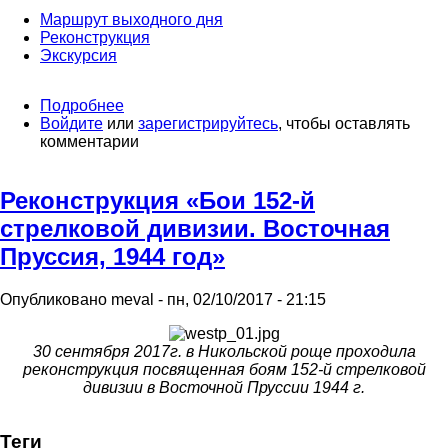
Маршрут выходного дня
Реконструкция
Экскурсия
Подробнее
о
Войдите
или
Аркаим.
зарегистрируйтесь
, чтобы оставлять
комментарии
Ботайское
поселение.
Реконструкция «Бои 152-й
стрелковой дивизии. Восточная
Пруссия, 1944 год»
Опубликовано
meval
-
пн, 02/10/2017 - 21:15
30 сентября 2017г. в Никольской роще проходила
реконструкция посвященная боям 152-й стрелковой
дивизии в Восточной Пруссии 1944 г.
Теги