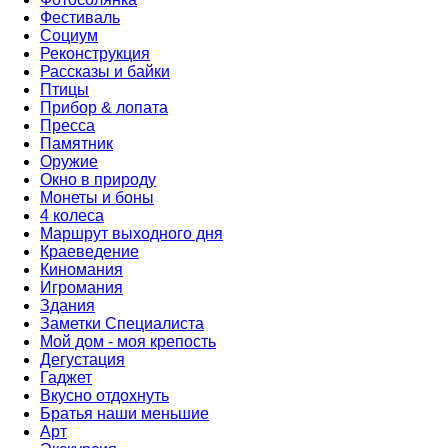
Фестиваль
Социум
Реконструкция
Рассказы и байки
Птицы
Прибор & лопата
Пресса
Памятник
Оружие
Окно в природу
Монеты и боны
4 колеса
Маршрут выходного дня
Краеведение
Киномания
Игромания
Здания
Заметки Специалиста
Мой дом - моя крепость
Дегустация
Гаджет
Вкусно отдохнуть
Братья наши меньшие
Арт