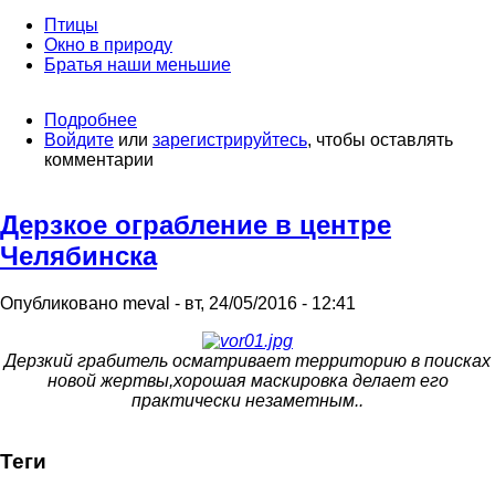
Птицы
Окно в природу
Братья наши меньшие
Подробнее
о
Войдите
или
Гнездо
зарегистрируйтесь
, чтобы оставлять
комментарии
у
дороги
Дерзкое ограбление в центре
Челябинска
Опубликовано
meval
-
вт, 24/05/2016 - 12:41
Дерзкий грабитель осматривает территорию в поисках
новой жертвы,хорошая маскировка делает его
практически незаметным..
Теги