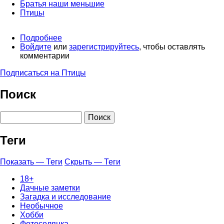
Братья наши меньшие
Птицы
Подробнее
о
Войдите
или
Дерзкое
зарегистрируйтесь
, чтобы оставлять
комментарии
ограбление
в
Подписаться на Птицы
центре
Челябинска
Поиск
Поиск
Теги
Показать — Теги
Скрыть — Теги
18+
Дачные заметки
Загадка и исследование
Необычное
Хобби
Фотосолянка