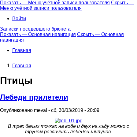
Перейти
Показать — Меню учётной записи пользователя
Скрыть —
к
Меню учётной записи пользователя
Меню
основному
учётной
Войти
содержанию
записи
Записки поседевшего брюнета
пользователя
Показать — Основная навигация
Скрыть — Основная
навигация
Основная
навигация
Главная
Главная
Строка
Птицы
навигации
Лебеди прилетели
Опубликовано
meval
-
сб, 30/03/2019 - 20:09
В трех белых точках на воде и двух на льду можно с
трудом различить лебедей-шипунов.