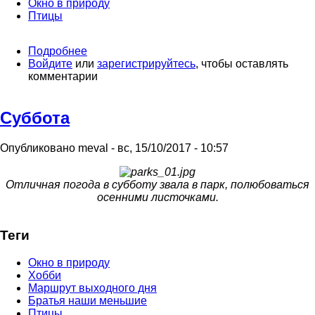
Окно в природу
Птицы
Подробнее
о
Войдите
или
Прогулка
зарегистрируйтесь
, чтобы оставлять
комментарии
по
весеннему
парку
Суббота
Опубликовано
meval
-
вс, 15/10/2017 - 10:57
Отличная погода в субботу звала в парк, полюбоваться
осенними листочками.
Теги
Окно в природу
Хобби
Маршрут выходного дня
Братья наши меньшие
Птицы