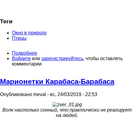
Теги
Окно в природу
Птицы
Подробнее
о
Войдите
или
Лебеди
зарегистрируйтесь
, чтобы оставлять
комментарии
прилетели
Марионетки Карабаса-Барабаса
Опубликовано
meval
-
вс, 24/03/2019 - 22:53
Волк настолько сонный, что практически не реагирует
на людей.