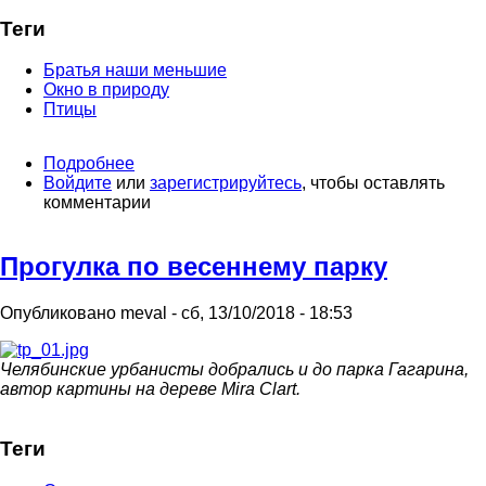
Теги
Братья наши меньшие
Окно в природу
Птицы
Подробнее
о
Войдите
или
Марионетки
зарегистрируйтесь
, чтобы оставлять
комментарии
Карабаса-
Барабаса
Прогулка по весеннему парку
Опубликовано
meval
-
сб, 13/10/2018 - 18:53
Челябинские урбанисты добрались и до парка Гагарина,
автор картины на дереве Mira Clart.
Теги