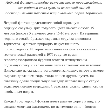
Ледяной фонтан природно-искусственного происхождения,
неожиданно стал чуть ли не главной зимней
достопримечательностью национального парка Зюраткуль
Ледяной фонтан представляет собой огромную
ледяную сосульку ярко голубого цвета высотой около 15
метров (высота 5 этажного дома 15-16 метров). Из вершины
ледяного столба брызжет скромная струйка виновника
торжества - фонтана природно-искусственного
происхождения. История возникновения фонтана связана с
геологической разведкой в 1976 году, во время
геологоразведочного бурения геологи наткнулись на
подземную реку и из скважины забил артезианский источник.
Изначально на скважину установили заглушку, которую вскоре
вырвало давлением воды, тогда пошли другим путем, на
скважину одели специальную насадку направлявшую струю
воды вертикально вверх,зимой результат сильно удивил своим
необычным видом.
Каждый год ледяной фонтан имеет разную форму и вид, это
связано многими факторами, но неизменно одно - фонтан