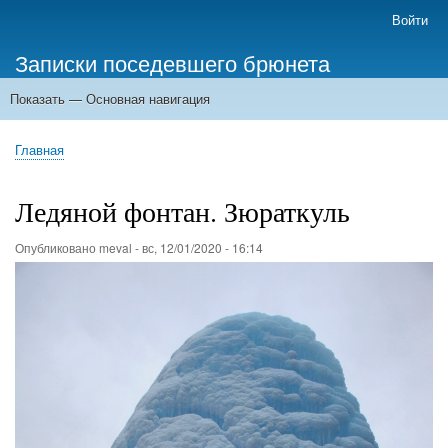
Перейти
Войти
Меню
к
учётной
Записки поседевшего брюнета
основному
записи
содержанию
пользователя
Показать — Основная навигация
Основная
навигация
Главная
Главная
Строка
навигации
Ледяной фонтан. Зюраткуль
Опубликовано
meval
-
вс, 12/01/2020 - 16:14