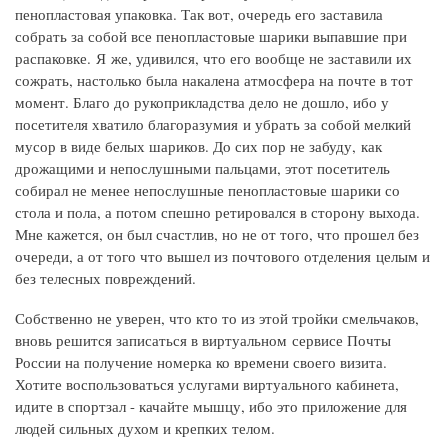
пенопластовая упаковка. Так вот, очередь его заставила
собрать за собой все пенопластовые шарики выпавшие при
распаковке. Я же, удивился, что его вообще не заставили их
сожрать, настолько была накалена атмосфера на почте в тот
момент. Благо до рукоприкладства дело не дошло, ибо у
посетителя хватило благоразумия и убрать за собой мелкий
мусор в виде белых шариков. До сих пор не забуду, как
дрожащими и непослушными пальцами, этот посетитель
собирал не менее непослушные пенопластовые шарики со
стола и пола, а потом спешно ретировался в сторону выхода.
Мне кажется, он был счастлив, но не от того, что прошел без
очереди, а от того что вышел из почтового отделения целым и
без телесных повреждений.
Собственно не уверен, что кто то из этой тройки смельчаков,
вновь решится записаться в виртуальном сервисе Почты
России на получение номерка ко времени своего визита.
Хотите воспользоваться услугами виртуального кабинета,
идите в спортзал - качайте мышцу, ибо это приложение для
людей сильных духом и крепких телом.