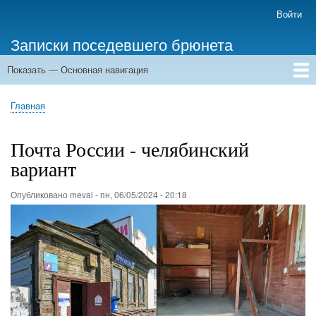
Перейти
Войти
Меню
к
учётной
Записки поседевшего брюнета
основному
записи
содержанию
пользователя
Показать — Основная навигация
Основная
навигация
Главная
Главная
Строка
навигации
Почта России - челябинский
вариант
Опубликовано
meval
-
пн, 06/05/2024 - 20:18