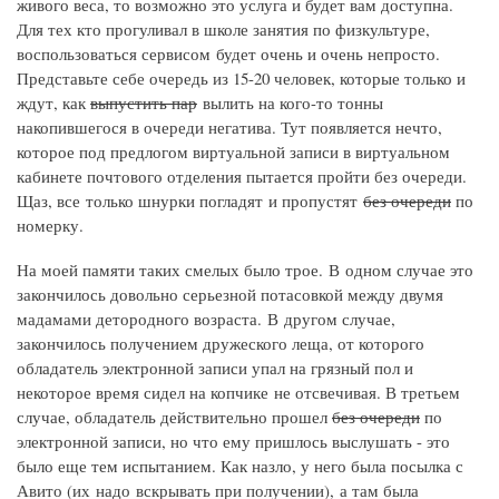
живого веса, то возможно это услуга и будет вам доступна.
Для тех кто прогуливал в школе занятия по физкультуре,
воспользоваться сервисом будет очень и очень непросто.
Представьте себе очередь из 15-20 человек, которые только и
ждут, как
выпустить пар
вылить на кого-то тонны
накопившегося в очереди негатива. Тут появляется нечто,
которое под предлогом виртуальной записи в виртуальном
кабинете почтового отделения пытается пройти без очереди.
Щаз, все только шнурки погладят и пропустят
без очереди
по
номерку.
На моей памяти таких смелых было трое. В одном случае это
закончилось довольно серьезной потасовкой между двумя
мадамами детородного возраста. В другом случае,
закончилось получением дружеского леща, от которого
обладатель электронной записи упал на грязный пол и
некоторое время сидел на копчике не отсвечивая. В третьем
случае, обладатель действительно прошел
без очереди
по
электронной записи, но что ему пришлось выслушать - это
было еще тем испытанием. Как назло, у него была посылка с
Авито (их надо вскрывать при получении), а там была