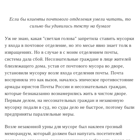
Если бы клиенты почтового отделения умели читать, то
сильно бы удивились тексту на бумаге
Уж не знаю, какая "светлая голова" запретила ставить мусорки
у входа в почтовое отделение, но это месье явно знает толк в
извращениях. Но в случае в с моим отделением почты,
система дала сбой. Несознательные граждане в лице жителей
близлежащего дома, устав от почтового мусора во дворе,
установили мусорку возле входа отделения почты. Почта
восприняла это как вызов, началось эпическое противостояние
армады юристов Почты России и несознательных граждан,
которые безнаказанно вознамерились жить в чистом дворе.
Первым делом, на несознательных граждан и незаконную
мусорку подали в суд, но суды дело не быстрое, поэтому были
предприняты параллельные меры.
Возле незаконной урны для мусоре был наклеен грозный
меморандум, который должен был напугать посетителей
почтового отделения, вознамерившихся выбросить мусор не