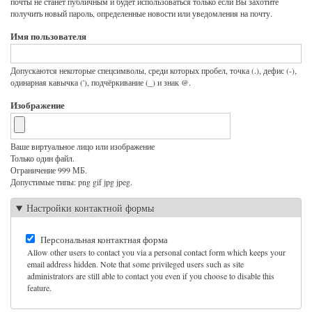
почты не станет публичным и будет использоваться только если Вы захотите
получить новый пароль, определенные новости или уведомления на почту.
Имя пользователя
Допускаются некоторые спецсимволы, среди которых пробел, точка (.), дефис (-),
одинарная кавычка ('), подчёркивание (_) и знак @.
Изображение
Ваше виртуальное лицо или изображение
Только один файл.
Ограничение 999 МБ.
Допустимые типы: png gif jpg jpeg.
Настройки контактной формы
Персональная контактная форма
Allow other users to contact you via a personal contact form which keeps your
email address hidden. Note that some privileged users such as site
administrators are still able to contact you even if you choose to disable this
feature.