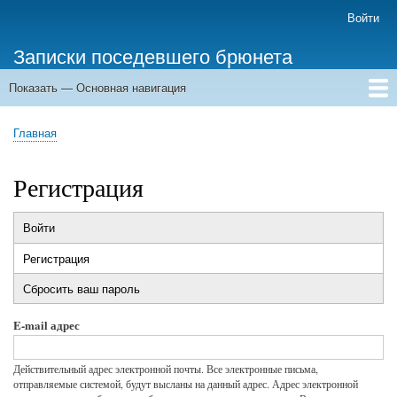
Перейти
Войти
Меню
к
учётной
Записки поседевшего брюнета
основному
записи
содержанию
пользователя
Показать — Основная навигация
Основная
навигация
Главная
Главная
Строка
навигации
Регистрация
Войти
Главные
Регистрация
(активная
вкладки
вкладка)
Сбросить ваш пароль
E-mail адрес
Действительный адрес электронной почты. Все электронные письма,
отправляемые системой, будут высланы на данный адрес. Адрес электронной